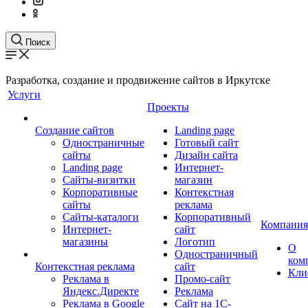
Поиск
Разработка, создание и продвижение сайтов в Иркутске
Услуги
Проекты
Создание сайтов
Landing page
Одностраничные
Готовый сайт
сайты
Дизайн сайта
Landing page
Интернет-
Сайты-визитки
магазин
Корпоративные
Контекстная
сайты
реклама
Сайты-каталоги
Корпоративный
Компания
Интернет-
сайт
магазины
Логотип
О
Одностраничный
ком
Контекстная реклама
сайт
Кли
Реклама в
Промо-сайт
Яндекс.Директе
Реклама
Реклама в Google
Сайт на 1С-