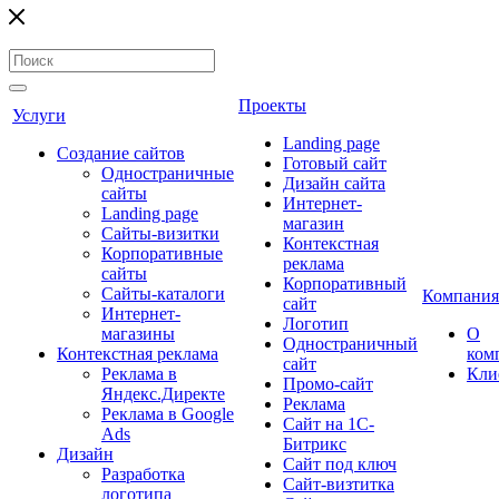
Проекты
Услуги
Landing page
Создание сайтов
Готовый сайт
Одностраничные
Дизайн сайта
сайты
Интернет-
Landing page
магазин
Сайты-визитки
Контекстная
Корпоративные
реклама
сайты
Корпоративный
Сайты-каталоги
Компания
сайт
Интернет-
Логотип
магазины
О
Одностраничный
Контекстная реклама
ком
сайт
Реклама в
Кли
Промо-сайт
Яндекс.Директе
Реклама
Реклама в Google
Сайт на 1С-
Ads
Битрикс
Дизайн
Сайт под ключ
Разработка
Сайт-визтитка
логотипа