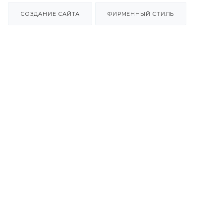
СОЗДАНИЕ САЙТА
ФИРМЕННЫЙ СТИЛЬ
СОЗДАНИЕ САЙТА
Разработка сайта интернет-магазина
велосипедов и аксессуаров